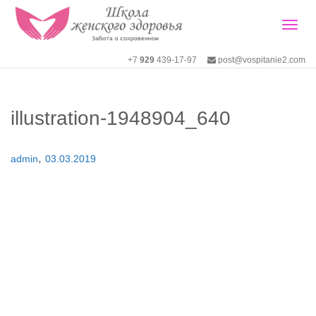
Togg
+7
929
439-17-97
post@vospitanie2.com
navig
illustration-1948904_640
,
admin
03.03.2019