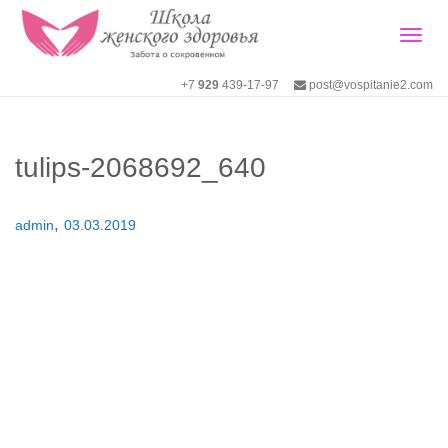
Togg
+7
929
439-17-97
post@vospitanie2.com
navig
tulips-2068692_640
,
admin
03.03.2019