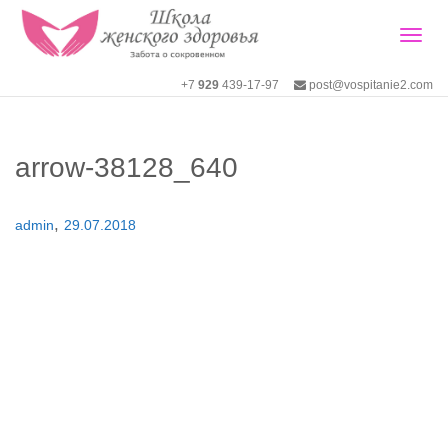
Togg
+7
929
439-17-97
post@vospitanie2.com
navig
arrow-38128_640
,
admin
29.07.2018