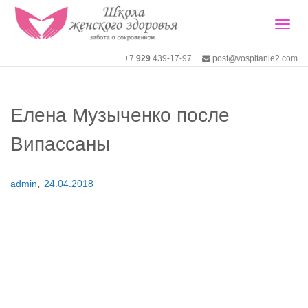
Togg
+7
929
439-17-97
post@vospitanie2.com
navig
Елена Музыченко после
Випассаны
,
admin
24.04.2018