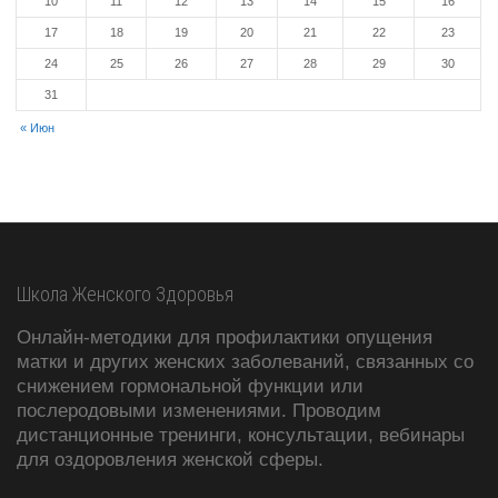
10
11
12
13
14
15
16
17
18
19
20
21
22
23
24
25
26
27
28
29
30
31
« Июн
Школа Женского Здоровья
Онлайн-методики для профилактики опущения
матки и других женских заболеваний, связанных со
снижением гормональной функции или
послеродовыми изменениями. Проводим
дистанционные тренинги, консультации, вебинары
для оздоровления женской сферы.