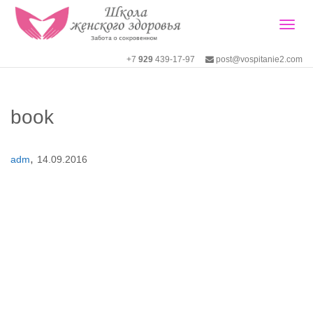
Togg
+7
929
439-17-97
post@vospitanie2.com
navig
book
,
adm
14.09.2016