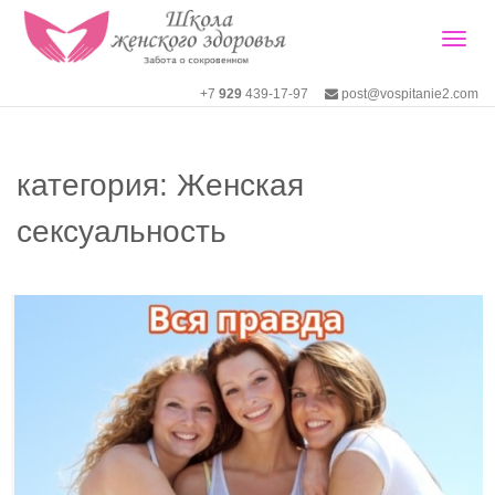
Togg
+7
929
439-17-97
post@vospitanie2.com
navig
категория: Женская
сексуальность