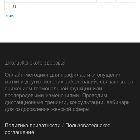
31
« Июн
Школа Женского Здоровья
Онлайн-методики для профилактики опущения
матки и других женских заболеваний, связанных со
снижением гормональной функции или
послеродовыми изменениями. Проводим
дистанционные тренинги, консультации, вебинары
для оздоровления женской сферы.
Политика приватности
/
Пользовательское
соглашение