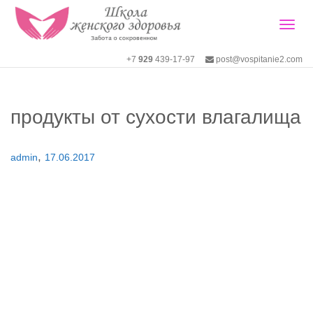
Togg
+7
929
439-17-97
post@vospitanie2.com
navig
продукты от сухости влагалища
,
admin
17.06.2017