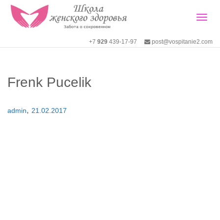
Togg
+7
929
439-17-97
post@vospitanie2.com
navig
Frenk Pucelik
,
admin
21.02.2017