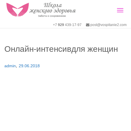
Togg
+7
929
439-17-97
post@vospitanie2.com
navig
Онлайн-интенсивдля женщин
,
admin
29.06.2018