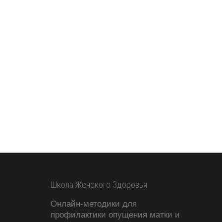
Школа Женского Здоровья
Онлайн-методики для
профилактики опущения матки и