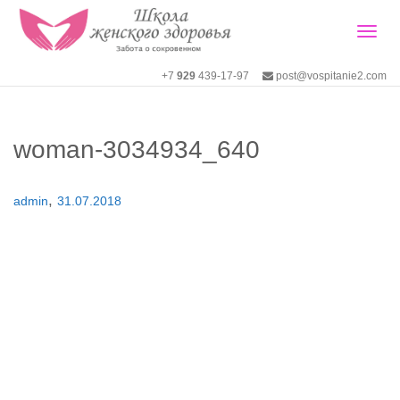
Togg
+7
929
439-17-97
post@vospitanie2.com
navig
woman-3034934_640
,
admin
31.07.2018