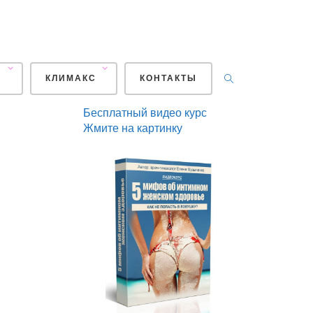
+7
929
439-17-97
post@vospitanie2.com
И
КЛИМАКС
КОНТАКТЫ
Бесплатный видео курс
Жмите на картинку