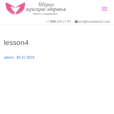
Togg
+7
929
439-17-97
post@vospitanie2.com
navig
lesson4
,
admin
30.11.2018