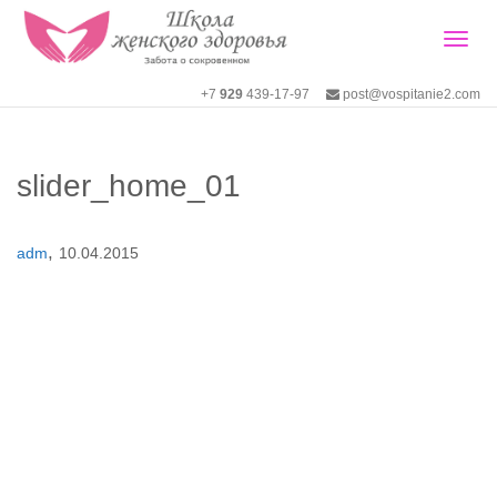
Togg
+7
929
439-17-97
post@vospitanie2.com
navig
slider_home_01
,
adm
10.04.2015