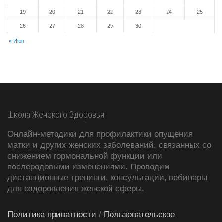
19
20
21
22
23
24
25
26
27
28
29
30
« Июн
Школа Женского Здоровья
Онлайн-методики для профилактики опущения
матки и других женских заболеваний, связанных со
снижением гормональной функции или
послеродовыми изменениями. Проводим
дистанционные тренинги, консультации, вебинары
для оздоровления женской сферы.
Политика приватности
/
Пользовательское