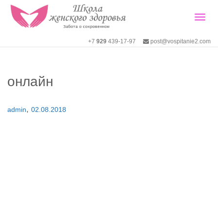
Togg
+7
929
439-17-97
post@vospitanie2.com
navig
онлайн
,
admin
02.08.2018