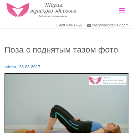
Togg
+7
929
439-17-97
post@vospitanie2.com
navig
Поза с поднятым тазом фото
,
admin
23.06.2017