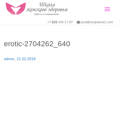
Togg
+7
929
439-17-97
post@vospitanie2.com
navig
erotic-2704262_640
,
admin
21.02.2018