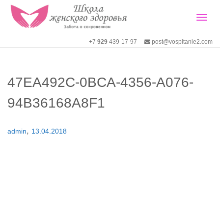
Togg
+7
929
439-17-97
post@vospitanie2.com
navig
47EA492C-0BCA-4356-A076-
94B36168A8F1
,
admin
13.04.2018