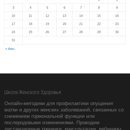
3
4
5
6
7
8
9
10
11
12
13
14
15
16
17
18
19
20
21
22
23
24
25
26
27
28
29
30
31
« Июн
Школа Женского Здоровья
Онлайн-методики для профилактики опущения
матки и других женских заболеваний, связанных со
снижением гормональной функции или
послеродовыми изменениями. Проводим
дистанционные тренинги, консультации, вебинары