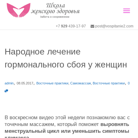
Togg
+7
929
439-17-97
post@vospitanie2.com
navig
Народное лечение
гормонального сбоя у женщин
,
,
,
admin
08.05.2017
Восточные практики
,
Самомассаж
,
Восточные практики
0
В воскресном видео этой недели познакомлю вас с
точечным массажем, который поможет
выровнять
менструальный цикл или уменьшить симптомы
климакса.