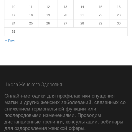
10
11
12
13
14
15
16
17
18
19
20
21
22
23
24
25
26
27
28
29
30
31
« Июн
Школа Женского Здоровья
Онлайн-методики для профилактики опущения
матки и других женских заболеваний, связанных со
снижением гормональной функции или
послеродовыми изменениями. Проводим
дистанционные тренинги, консультации, вебинары
для оздоровления женской сферы.