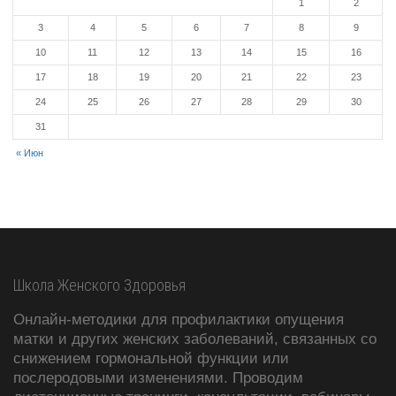
1
2
3
4
5
6
7
8
9
10
11
12
13
14
15
16
17
18
19
20
21
22
23
24
25
26
27
28
29
30
31
« Июн
Школа Женского Здоровья
Онлайн-методики для профилактики опущения
матки и других женских заболеваний, связанных со
снижением гормональной функции или
послеродовыми изменениями. Проводим