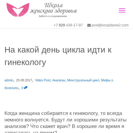
Togg
+7
929
439-17-97
post@vospitanie2.com
navig
На какой день цикла идти к
гинекологу
,
,
admin
25.08.2017
Video Post
,
Анализы
,
Менструальный цикл
,
Мифы о
,
болезнях
0
Когда женщина собирается к гинекологу, то всегда
немного волнуется. Будут ли хорошими результаты
анализов? Что скажет врач? В хорошее ли время я
записалась на прием?